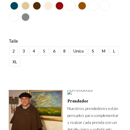
Talle
2
3
4
5
6
8
Unico
S
M
L
XL
Prendedor
Nuestros prendedores están
pensados para complementar
y realzar cada prenda con un
detalle único y sofisticado.