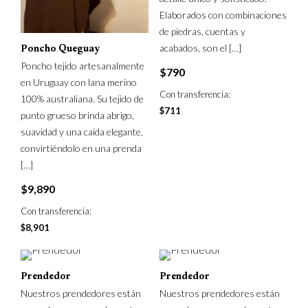
Elaborados con combinaciones
de piedras, cuentas y
acabados, son el
[…]
Poncho Queguay
Poncho tejido artesanalmente
$
790
en Uruguay con lana merino
Con transferencia:
100% australiana. Su tejido de
$
711
punto grueso brinda abrigo,
suavidad y una caída elegante,
convirtiéndolo en una prenda
[…]
$
9,890
Con transferencia:
$
8,901
Prendedor
Prendedor
Nuestros prendedores están
Nuestros prendedores están