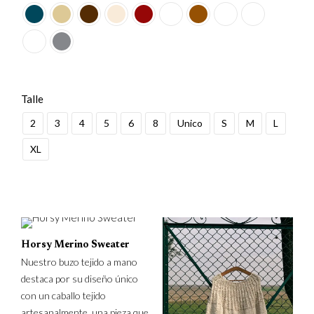
Talle
2
3
4
5
6
8
Unico
S
M
L
XL
Horsy Merino Sweater
Nuestro buzo tejido a mano
destaca por su diseño único
con un caballo tejido
artesanalmente, una pieza que