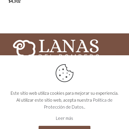
$
4,302
2025 © Lanas del Bombero - Todos los derechos
reservados - Desarrollado por
MOG
Este sitio web utiliza cookies para mejorar su experiencia.
VISITANOS EN
lanasdelbombero
Al utilizar este sitio web, acepta nuestra
Política de
Protección de Datos.
.
CONTACTÁNOS
099 499 304
Leer más