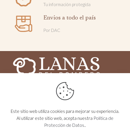
Tu información protegida
Envios a todo el país
Por DAC
2025 © Lanas del Bombero - Todos los derechos
reservados - Desarrollado por
MOG
Este sitio web utiliza cookies para mejorar su experiencia.
VISITANOS EN
lanasdelbombero
Al utilizar este sitio web, acepta nuestra
Política de
Protección de Datos.
.
CONTACTÁNOS
099 499 304