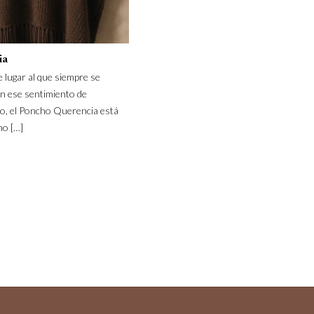
ia
e lugar al que siempre se
en ese sentimiento de
go, el Poncho Querencia está
ino
[…]