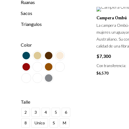
Ruanas
Sacos
Campera Ombú
Triangulos
La campera Ombú es
mujeres uruguayas
Australiano. Su con
Color
calidad de una fibr
$
7,300
Con transferencia:
$
6,570
Talle
2
3
4
5
6
8
Unico
S
M