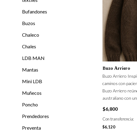
Bufandones
Buzos
Chaleco
Chales
LDB MAN
Mantas
Buzo Arriero
Buzo Arriero Insp
Mini LDB
caminos con pacienc
Buzo Arriero reúne 
Muñecos
australiano con un
Poncho
$
6,800
Prendedores
Con transferencia:
$
6,120
Preventa