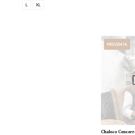
L
XL
PREVENTA
Chaleco Cencerr