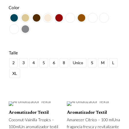
Color
Talle
2
3
4
5
6
8
Unico
S
M
L
XL
Aromatizador Textil
Aromatizador Textil
Coconut-Vainilla Tropics –
Amanecer Cítrico – 100 mlUna
100mlUn aromatizador textil
fragancia fresca y revitalizante