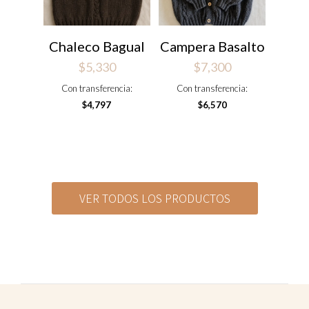
Chaleco Bagual
Campera Basalto
$
5,330
$
7,300
Con transferencia:
Con transferencia:
$
4,797
$
6,570
VER TODOS LOS PRODUCTOS