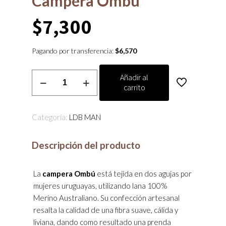
Campera Ombú
$
7,300
Pagando por transferencia:
$
6,570
Campera
Añadir al
carrito
Ombú
cantidad
Categoría:
LDB MAN
Descripción del producto
La
campera Ombú
está tejida en dos agujas por
mujeres uruguayas, utilizando lana 100%
Merino Australiano. Su confección artesanal
resalta la calidad de una fibra suave, cálida y
liviana, dando como resultado una prenda