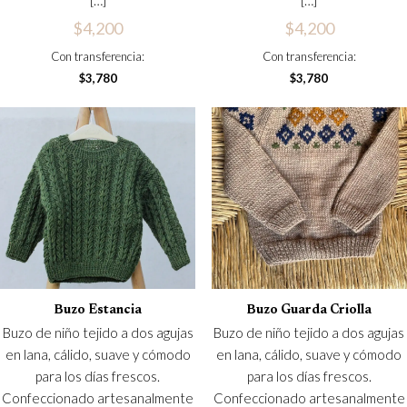
[…]
[…]
$
4,200
$
4,200
Este
Con transferencia:
Con transferencia:
producto
$
3,780
$
3,780
tiene
múltiples
variantes.
Las
opciones
se
pueden
elegir
en
la
Buzo Estancia
Buzo Guarda Criolla
página
Buzo de niño tejido a dos agujas
Buzo de niño tejido a dos agujas
de
en lana, cálido, suave y cómodo
en lana, cálido, suave y cómodo
producto
para los días frescos.
para los días frescos.
Confeccionado artesanalmente
Confeccionado artesanalmente