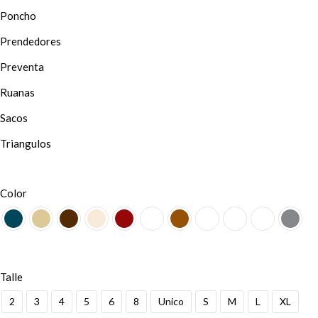
Poncho
Prendedores
Preventa
Ruanas
Sacos
Triangulos
Color
Talle
2
3
4
5
6
8
Unico
S
M
L
XL