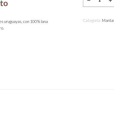
cto
chocolate
cantidad
Categoría:
Manta
res uruguayas, con 100% lana
ro.