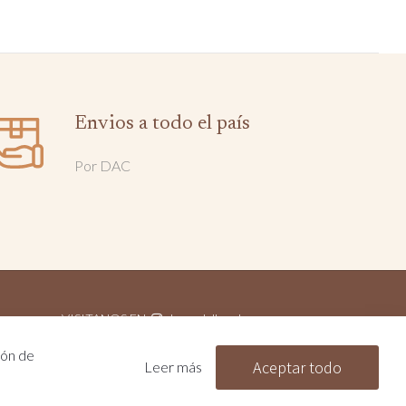
Envios a todo el país
Por DAC
VISITANOS EN
lanasdelbombero
MOG
ión de
CONTACTÁNOS
099 499 304
Aceptar todo
Leer más