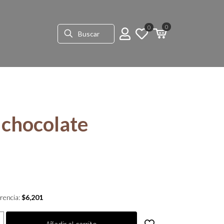
0
0
chocolate
rencia:
$
6,201