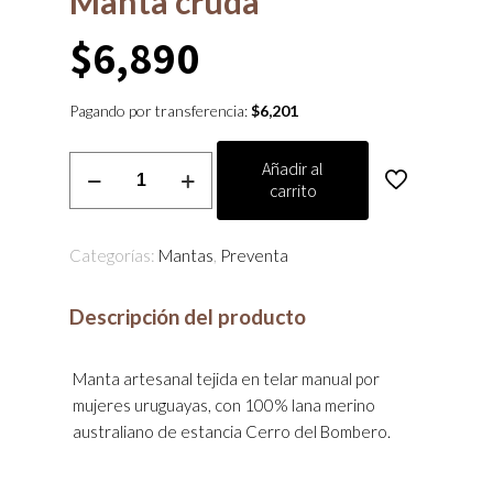
Manta cruda
$
6,890
Pagando por transferencia:
$
6,201
Manta
Añadir al
carrito
cruda
cantidad
Categorías:
Mantas
,
Preventa
Descripción del producto
Manta artesanal tejida en telar manual por
mujeres uruguayas, con 100% lana merino
australiano de estancia Cerro del Bombero.