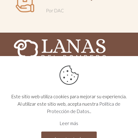
Por DAC
2025 © Lanas del Bombero - Todos los derechos
reservados - Desarrollado por
MOG
Este sitio web utiliza cookies para mejorar su experiencia.
VISITANOS EN
lanasdelbombero
Al utilizar este sitio web, acepta nuestra
Política de
Protección de Datos.
.
CONTACTÁNOS
099 499 304
Leer más