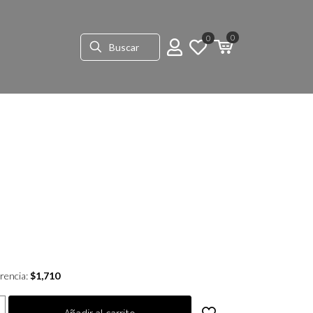
0
0
rencia:
$
1,710