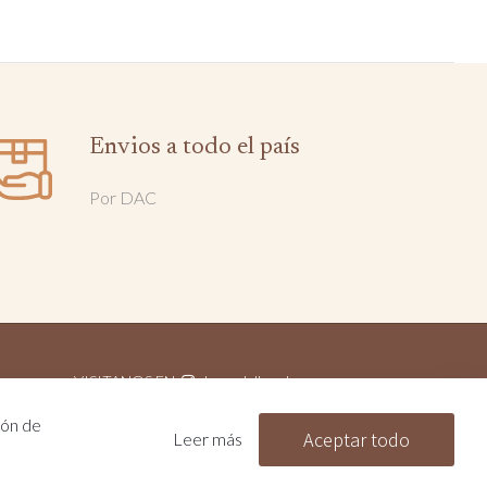
Envios a todo el país
Por DAC
VISITANOS EN
lanasdelbombero
MOG
ión de
CONTACTÁNOS
099 499 304
Aceptar todo
Leer más