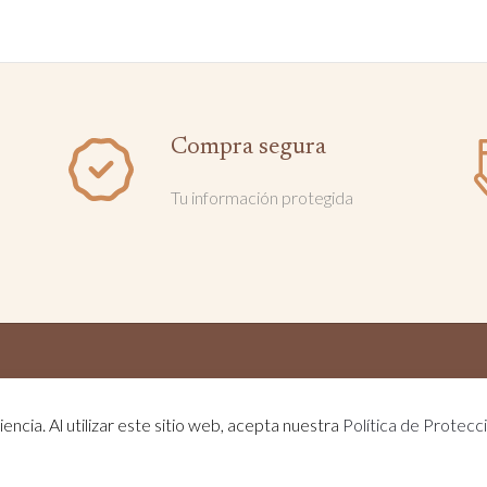
en
la
página
de
producto
Compra segura
Tu información protegida
© Lanas del Bombero - Todos los derechos reservados - Desarrollado por
encia. Al utilizar este sitio web, acepta nuestra
Política de Protecc