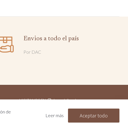
Envios a todo el país
Por DAC
VISITANOS EN
lanasdelbombero
MOG
ión de
CONTACTÁNOS
099 499 304
Aceptar todo
Leer más