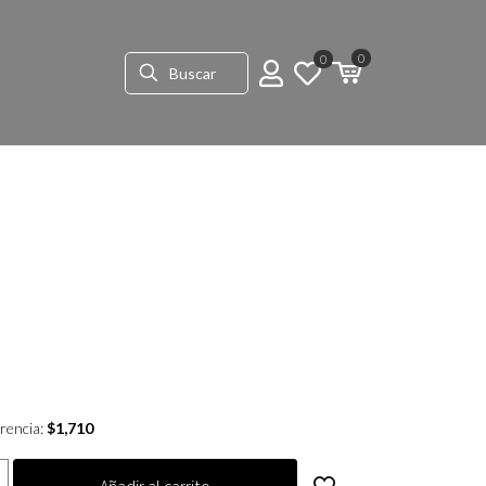
0
0
rencia:
$
1,710