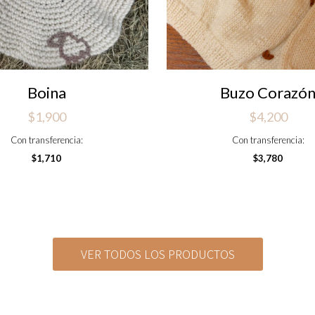
Boina
Buzo Corazó
$
1,900
$
4,200
Este
Con transferencia:
Con transferencia:
producto
$
1,710
$
3,780
tiene
múltiples
variantes.
Las
opciones
VER TODOS LOS PRODUCTOS
se
pueden
elegir