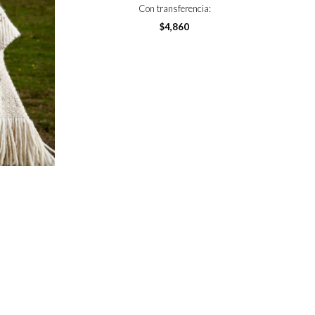
Con transferencia:
$
4,860