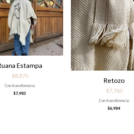
Ruana Estampa
$
8,870
Retozo
Con transferencia:
$
7,760
$
7,983
Con transferencia:
$
6,984