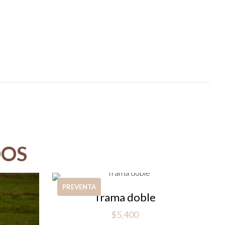
DOS
PREVENTA
Trama doble
$
5,400