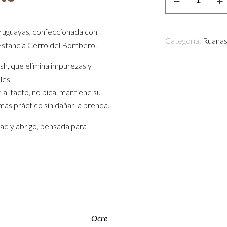
Doble
cantidad
uruguayas, confeccionada con
Categoría:
Ruana
 Estancia Cerro del Bombero.
sh, que elimina impurezas y
les.
 al tacto, no pica, mantiene su
más práctico sin dañar la prenda.
ad y abrigo, pensada para
Ocre