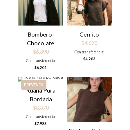
Bombero-
Cerrito
Chocolate
$
4,670
$
6,890
Con transferencia:
$
4,203
Con transferencia:
$
6,201
PREVENTA
Ruana Pura
Bordada
$
8,870
Con transferencia:
$
7,983